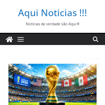
Pular
Aqui Noticias !!!
para
o
conteúdo
Noticias de verdade são Aqui !!!